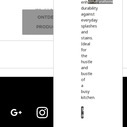
@thatruralhome
enhanced
durability
400ml | 3 kleuren
against
ONTDEK DE
everyday
splashes
PRODUCTEN
and
stains.
Ideal
for
the
hustle
and
bustle
of
a
busy
kitchen.
Shop
now