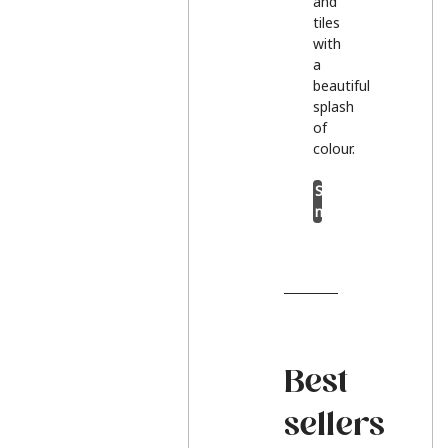
and
tiles
with
a
beautiful
splash
of
colour.
Shop
now
Best
sellers