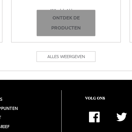
400ml | 4 kleuren
ONTDEK DE
PRODUCTEN
ALLES WEERGEVEN
VOLG ONS
S
PPUNTEN
T
RIEF