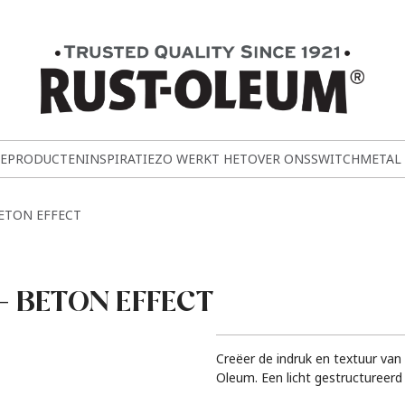
E
PRODUCTEN
INSPIRATIE
ZO WERKT HET
OVER ONS
SWITCH
METAL
BETON EFFECT
– BETON EFFECT
Creëer de indruk en textuur van
Oleum. Een licht gestructureerd