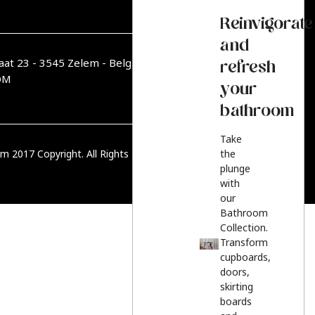
Reinvigorate
and
aat 23 - 3545 Zelem - België
refresh
OM
your
bathroom
Take
m 2017 Copyright. All Rights Reserved.
PRIVACY BELEID
the
plunge
with
our
Bathroom
Collection.
Transform
cupboards,
doors,
skirting
boards