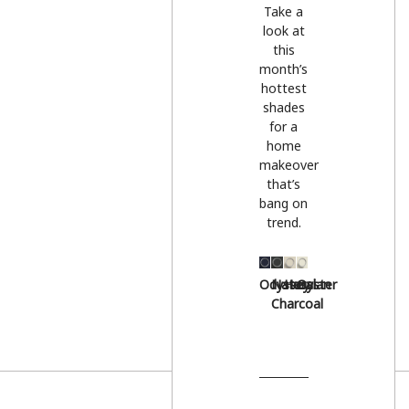
Take a
look at
this
month’s
hottest
shades
for a
home
makeover
that’s
bang on
trend.
Odyssey
Natural
Hessian
Oyster
Charcoal