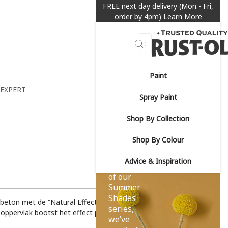
FREE next day delivery (Mon - Fri,
order by 4pm)
Learn More
Search
Paint
Sun-
 EXPERT
Spray Paint
drenched
Shop By Collection
yellows.
Shop By Colour
Advice & Inspiration
As part
of our
Summer
Shades
 beton met de “Natural Effects” spuitverf van Rust-
series,
 oppervlak bootst het effect perfect na.
we’ve