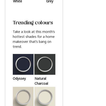
White
Grey
Beige
Trending colours
Take a look at this month’s
hottest shades for a home
makeover that’s bang on
trend.
Odyssey
Natural
Charcoal