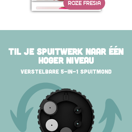
ROZE FRESIA
TIL JE SPUITWERK NAAR ÉÉN
HOGER NIVEAU
Verstelbare 5-in-1 spuitmond