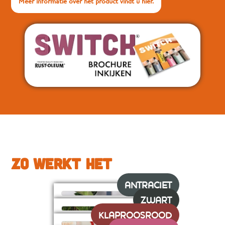
Meer informatie over het product vindt u hier.
ZO WERKT HET
ANTRACIET
ZWART
KLAPROOSROOD