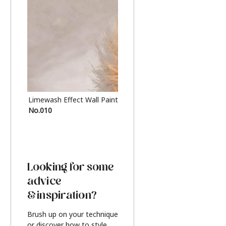
Limewash Effect Wall Paint
Metallic Finish Furnitur
No.010
Silver
Looking for some
advice
& inspiration?
Brush up on your technique
or discover how to style