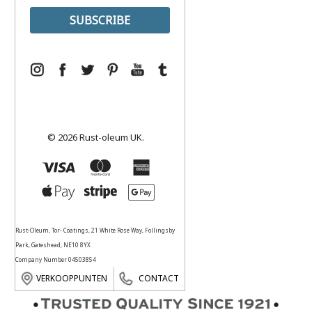
© 2026 Rust-oleum UK.
Rust-Oleum, Tor- Coatings, 21 White Rose Way, Follingsby
Park, Gateshead, NE10 8YX
Company Number 04503854
VERKOOPPUNTEN
CONTACT