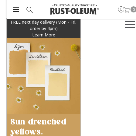
0
FREE next day delivery (Mon - Fri,
order by 4pm)
Learn More
Sun-drenched
yellows.