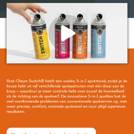
Rust-Oleum Switch® heeft een unieke, 5-in-1 spuitmond, zodat je de
keuze hebt uit vijf verschillende spuitpatronen met één draai aan de
knop – waardoor je meer controle hebt over zowel de hoeveelheid
als de richting van de spuitverf. De innovatieve 5-in-1 spuitbus lost de
veel voorkomende problemen van conventionele spuitverven op, met
meer precisie, comfort, minimale spuitnevel en voor altijd superieure
resultaten.