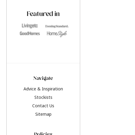
paint challenges with ease.
be inspired by this y
furniture colours, r
Featured in
the hottest interior
2026.
Navigate
Advice & Inspiration
Stockists
Contact Us
Sitemap