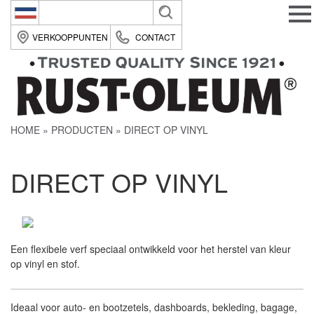
Belgique (fr)
VERKOOPPUNTEN
CONTACT
België (nl)
Suomi (fi)
France (fr)
HOME
PRODUCTEN
DIRECT OP VINYL
Deutsche (de)
Italia (it)
DIRECT OP VINYL
Nederland (nl)
România (ro)
United Kingdom (en)
Een flexibele verf speciaal ontwikkeld voor het herstel van kleur
op vinyl en stof.
Ideaal voor auto- en bootzetels, dashboards, bekleding, bagage,