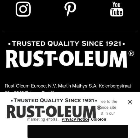
Rust-Oleum Europe, N.V. Martin Mathys S.A, Kolenbergstraat
23 - 3545 Zelem - België
TEL: +32 (0) 13 460 200
EMAIL:
By clicking “Accept All Cookies”, you agree to the
INFO@RUSTOLEUMDIY.COM
storing of cookies on your device to enhance site
navigation, analyze site usage, and assist in our
marketing efforts.
Privacy Notice
Colofon
Cookies Settings
COOKIES SETTINGS