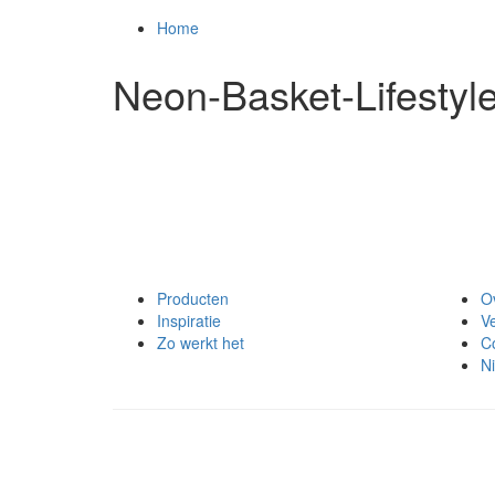
Home
Neon-Basket-Lifestyl
Producten
O
Inspiratie
V
Zo werkt het
C
Ni