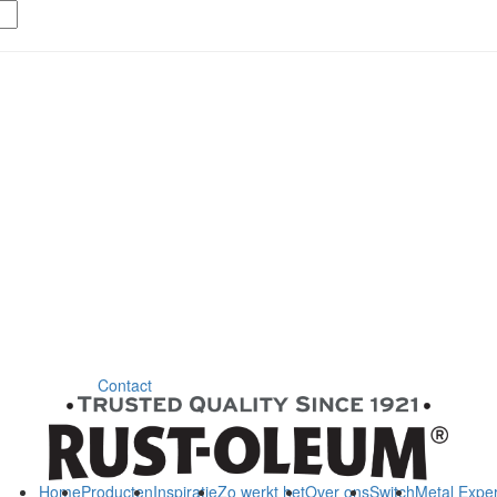
Contact
Home
Producten
Inspiratie
Zo werkt het
Over ons
Switch
Metal Exper