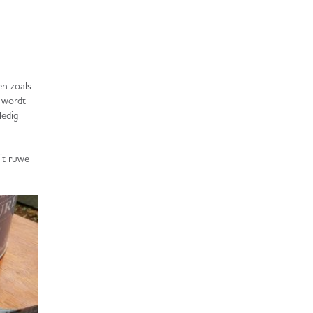
en zoals
l wordt
ledig
it ruwe