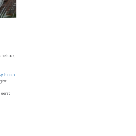
ubelstuk,
y Finish
gint.
 eerst