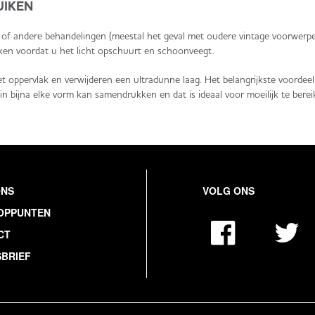
UIKEN
is of andere behandelingen (meestal het geval met oudere vintage voorwerp
ken voordat u het licht opschuurt en schoonveegt.
het oppervlak en verwijderen een ultradunne laag. Het belangrijkste voordee
 in bijna elke vorm kan samendrukken en dat is ideaal voor moeilijk te bere
ONS
VOLG ONS
OPPUNTEN
CT
BRIEF