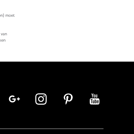
en) moet
l van
iken