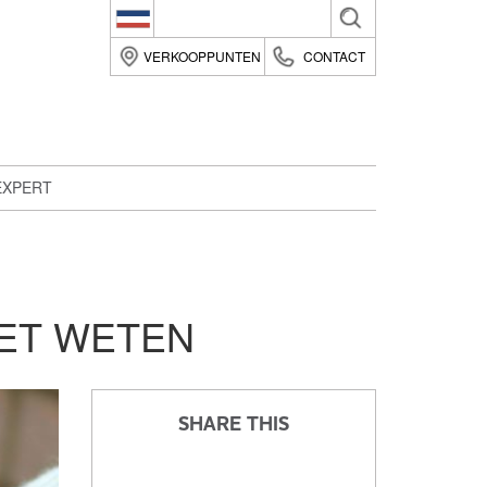
Belgique (fr)
VERKOOPPUNTEN
CONTACT
België (nl)
Suomi (fi)
France (fr)
EXPERT
Deutsche (de)
Italia (it)
Nederland (nl)
România (ro)
OET WETEN
United Kingdom (en)
SHARE THIS