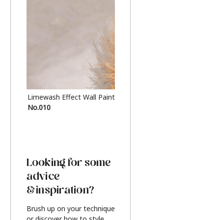
Limewash Effect Wall Paint
Metallic Finish Furnitur
No.010
Silver
Looking for some
advice
& inspiration?
Brush up on your technique
or discover how to style