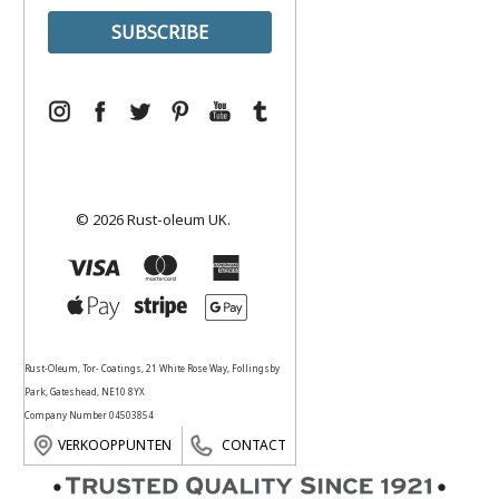
© 2026 Rust-oleum UK.
Rust-Oleum, Tor- Coatings, 21 White Rose Way, Follingsby
Park, Gateshead, NE10 8YX
Company Number 04503854
VERKOOPPUNTEN
CONTACT