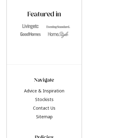
paint challenges with ease.
be inspired by this y
furniture colours, r
Featured in
the hottest interior
2026.
Navigate
Advice & Inspiration
Stockists
Contact Us
Sitemap