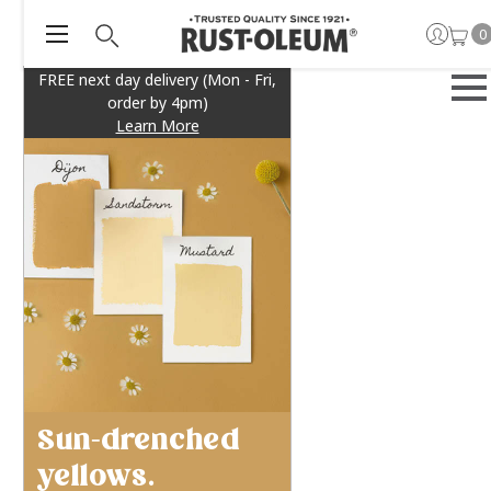
0
FREE next day delivery (Mon - Fri,
order by 4pm)
Learn More
Sun-drenched
yellows.