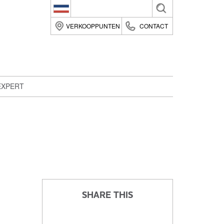
Belgique (fr)
VERKOOPPUNTEN
CONTACT
België (nl)
Suomi (fi)
France (fr)
EXPERT
Deutsche (de)
Italia (it)
Nederland (nl)
România (ro)
United Kingdom (en)
SHARE THIS