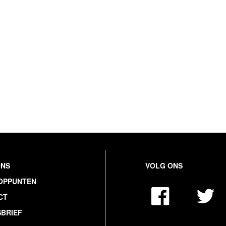
ONS
VOLG ONS
OPPUNTEN
CT
BRIEF