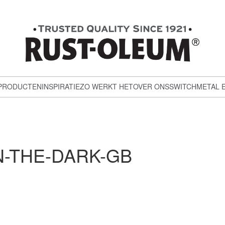
PRODUCTEN
INSPIRATIE
ZO WERKT HET
OVER ONS
SWITCH
METAL 
N-THE-DARK-GB