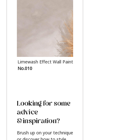
Limewash Effect Wall Paint
Metallic Finish Furnitur
No.010
Silver
Looking for some
advice
& inspiration?
Brush up on your technique
or discover how to style