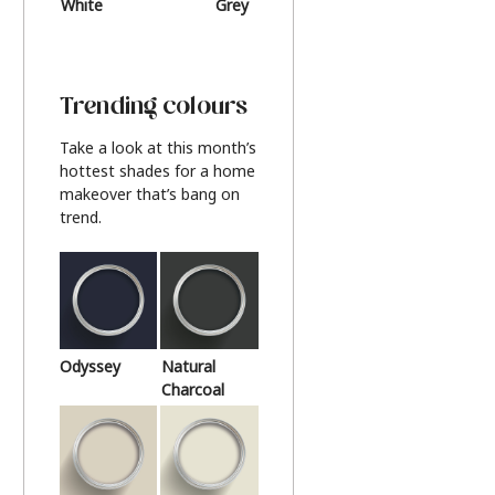
White
Grey
Beige
Trending colours
Take a look at this month’s
hottest shades for a home
makeover that’s bang on
trend.
Odyssey
Natural
Charcoal