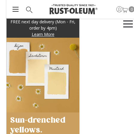
0
FREE next day delivery (Mon - Fri,
order by 4pm)
Learn More
Sun-drenched
yellows.