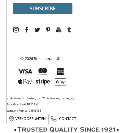
© 2026 Rust-oleum UK.
Rust-Oleum, Tor- Coatings, 21 White Rose Way, Follingsby
Park, Gateshead, NE10 8YX
Company Number 04503854
VERKOOPPUNTEN
CONTACT