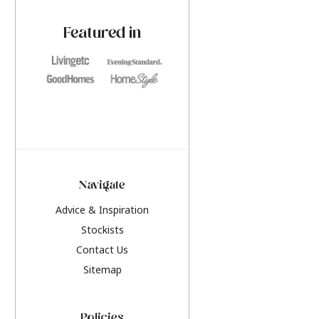
paint challenges with ease.
be inspired by this y
furniture colours, r
Featured in
the hottest interior
2026.
Navigate
Advice & Inspiration
Stockists
Contact Us
Sitemap