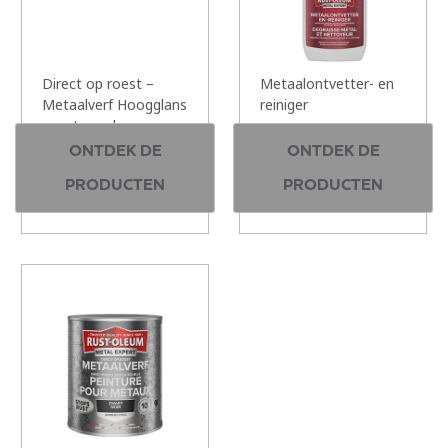
Direct op roest –
Metaalontvetter- en
Metaalverf Hoogglans
reiniger
– watergedragen
500 ml | 1 kleur
ONTDEK DE
ONTDEK DE
250 ml & 750 ml | 7
PRODUCTEN
PRODUCTEN
kleuren