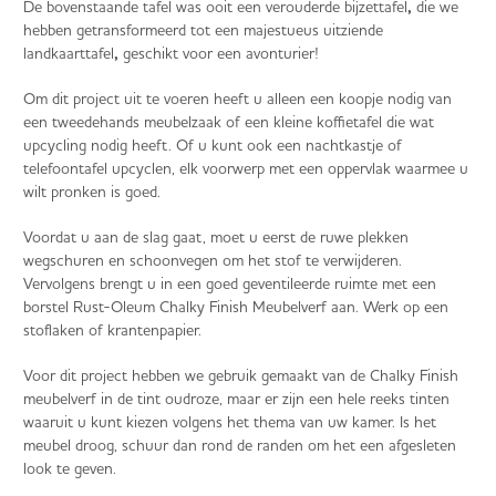
De bovenstaande tafel was ooit een verouderde bijzettafel
,
die we
hebben getransformeerd tot een majestueus uitziende
landkaarttafel
,
geschikt voor een avonturier!
Om dit project uit te voeren heeft u alleen een koopje nodig van
een tweedehands meubelzaak of een kleine koffietafel die wat
upcycling nodig heeft. Of u kunt ook een nachtkastje of
telefoontafel upcyclen, elk voorwerp met een oppervlak waarmee u
wilt pronken is goed.
Voordat u aan de slag gaat, moet u eerst de ruwe plekken
wegschuren en schoonvegen om het stof te verwijderen.
Vervolgens brengt u in een goed geventileerde ruimte met een
borstel Rust-Oleum Chalky Finish Meubelverf aan. Werk op een
stoflaken of krantenpapier.
Voor dit project hebben we gebruik gemaakt van de Chalky Finish
meubelverf in de tint oudroze, maar er zijn een hele reeks tinten
waaruit u kunt kiezen volgens het thema van uw kamer. Is het
meubel droog, schuur dan rond de randen om het een afgesleten
look te geven.