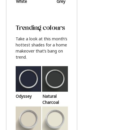
White
Grey
Beige
Trending colours
Take a look at this month’s
hottest shades for a home
makeover that’s bang on
trend.
Odyssey
Natural
Charcoal