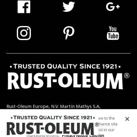
Rust-Oleum Europe, N.V. Martin Mathys S.A,
Kolenbergstraat 23 - 3545 Zelem - België
By clicking “Accept All Cookies”, you agree to the
TEL: +32 (0) 13 460 200
EMAIL:
storing of cookies on your device to enhance site
INFO@RUSTOLEUMDIY.COM
navigation, analyze site usage, and assist in our
marketing efforts.
Privacy Notice
Colofon