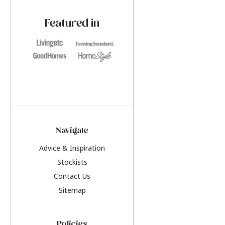
paint challenges with ease.
be inspired by this y
furniture colours, r
Featured in
the hottest interior
2026.
Navigate
Advice & Inspiration
Stockists
Contact Us
Sitemap