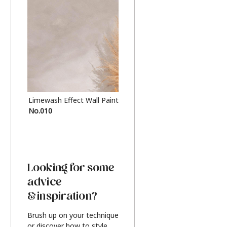
Limewash Effect Wall Paint
Metallic Finish Furnitur
No.010
Silver
Looking for some
advice
& inspiration?
Brush up on your technique
or discover how to style