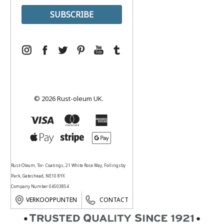
© 2026 Rust-oleum UK.
Rust-Oleum, Tor- Coatings, 21 White Rose Way, Follingsby
Park, Gateshead, NE10 8YX
Company Number 04503854
VERKOOPPUNTEN
CONTACT