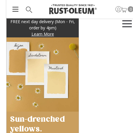
0
FREE next day delivery (Mon - Fri,
order by 4pm)
Learn More
Sun-drenched
yellows.