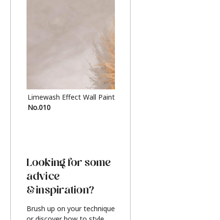
Limewash Effect Wall Paint
Metallic Finish Furnitur
No.010
Silver
Looking for some
advice
& inspiration?
Brush up on your technique
or discover how to style