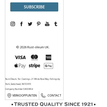
© 2026 Rust-oleum UK.
Rust-Oleum, Tor- Coatings, 21 White Rose Way, Follingsby
Park, Gateshead, NE10 8YX
Company Number 04503854
VERKOOPPUNTEN
CONTACT