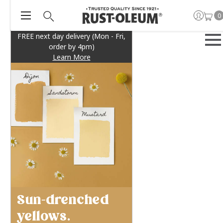
0
FREE next day delivery (Mon - Fri,
order by 4pm)
Learn More
Sun-drenched
yellows.