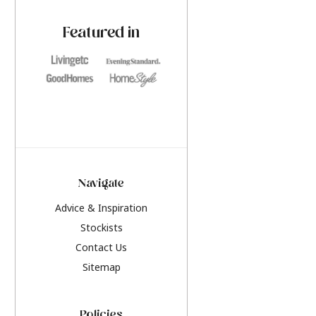
paint challenges with ease.
be inspired by this y
furniture colours, r
Featured in
the hottest interior
2026.
Navigate
Advice & Inspiration
Stockists
Contact Us
Sitemap