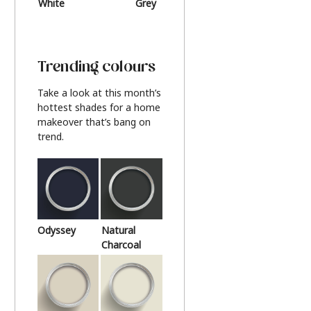
White
Grey
Beige
Trending colours
Take a look at this month’s
hottest shades for a home
makeover that’s bang on
trend.
Odyssey
Natural
Charcoal